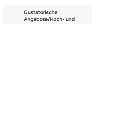
Gustatorische
Angebote/Koch- und
Backgruppen/Hauswirtscha
ftliche Tätigkeiten
Seniorenpost
(Hauszeitung des
MAW)
Geburtstagsfrühstück