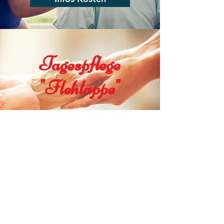
Tagespflege
"Flehlappe"
Infos Flehlappe
Stellenangebote
Infos Stellenanzeige